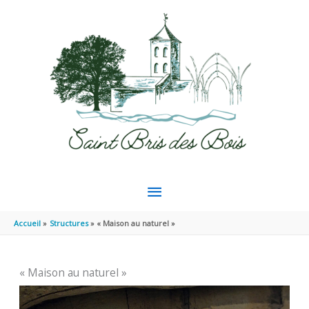
Aller au contenu
Aller au pied de page
MENU
PRINCIPAL
Accueil
Structures
« Maison au naturel »
« Maison au naturel »