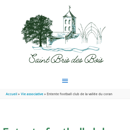
Aller au contenu
Aller au pied de page
MENU
PRINCIPAL
Accueil
Vie associative
Entente football club de la vallée du coran