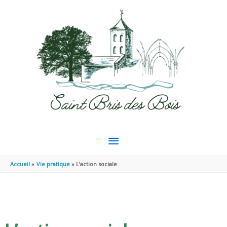
Aller au contenu
Aller au pied de page
MENU
PRINCIPAL
Accueil
Vie pratique
L’action sociale