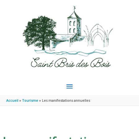
Aller au contenu
Aller au pied de page
MENU
PRINCIPAL
Accueil
Tourisme
Les manifestations annuelles