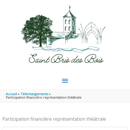
Aller au contenu
Aller au pied de page
MENU
PRINCIPAL
Accueil
Téléchargements
Participation financière représentation théâtrale
Participation financière représentation théâtrale