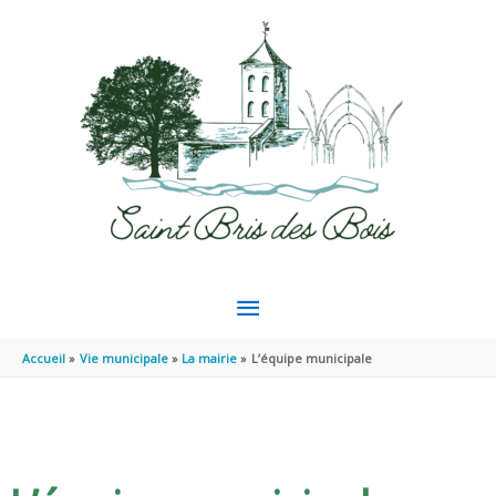
Aller au contenu
Aller au pied de page
MENU
PRINCIPAL
Accueil
Vie municipale
La mairie
L’équipe municipale