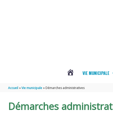
Aller au contenu
Aller au pied de page
VIE MUNICIPALE
ACTUALITÉS
Accueil
Vie municipale
Démarches administratives
DE
Démarches administrat