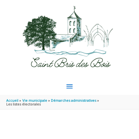
Aller au contenu
Aller au pied de page
MENU
PRINCIPAL
Accueil
Vie municipale
Démarches administratives
Les listes électorales