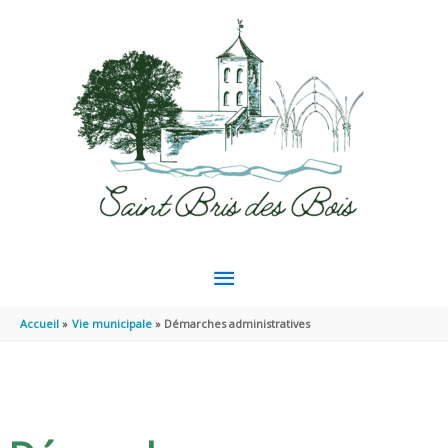
Aller au contenu
Aller au pied de page
MENU
PRINCIPAL
Accueil
Vie municipale
Démarches administratives