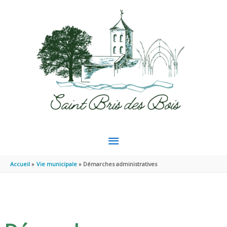
Aller au contenu
Aller au pied de page
MENU
PRINCIPAL
Accueil
Vie municipale
Démarches administratives