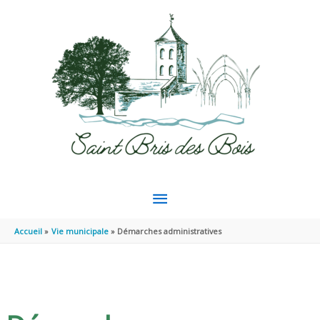
Aller au contenu
Aller au pied de page
MENU
PRINCIPAL
Accueil
Vie municipale
Démarches administratives